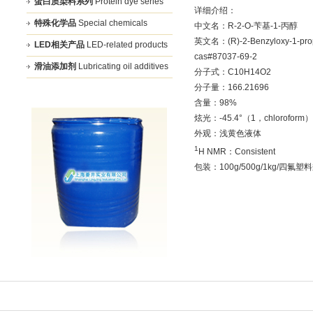
蛋白质染料系列
Protein dye series
详细介绍：
特殊化学品
Special chemicals
中文名：R-2-O-苄基-1-丙醇
英文名：(R)-2-Benzyloxy-1-pro
LED相关产品
LED-related products
cas#87037-69-2
滑油添加剂
Lubricating oil additives
分子式：C10H14O2
分子量：166.21696
含量：98%
炫光：-45.4°（1，chloroform）
外观：浅黄色液体
1
H NMR：Consistent
包装：100g/500g/1kg/四氟塑